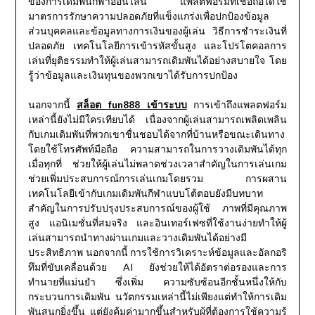
ของการเดิมพันกีฬาออนไลน์ แพลตฟอร์มที่เชื่อถือได้ใช้
มาตรการรักษาความปลอดภัยที่แข็งแกร่งเพื่อปกป้องข้อมูล
ส่วนบุคคลและข้อมูลทางการเงินของผู้เล่น วิธีการชำระเงินที่
ปลอดภัย เทคโนโลยีการเข้ารหัสขั้นสูง และโปรโตคอลการ
เล่นที่ยุติธรรมทำให้ผู้เล่นสามารถเดิมพันได้อย่างสบายใจ โดย
รู้ว่าข้อมูลและเงินทุนของพวกเขาได้รับการปกป้อง
นอกจากนี้
สล็อต fun888 เข้าระบบ
การเข้าถึงแพลตฟอร์ม
เหล่านี้ยังไม่มีใครเทียบได้ เนื่องจากผู้เล่นสามารถเพลิดเพลิน
กับเกมเดิมพันที่พวกเขาชื่นชอบได้จากที่บ้านหรือขณะเดินทาง
โดยใช้โทรศัพท์มือถือ ความสามารถในการวางเดิมพันได้ทุก
เมื่อทุกที่ ช่วยให้ผู้เล่นไม่พลาดช่วงเวลาสำคัญในการเล่นเกม
ช่วยเพิ่มประสบการณ์การเล่นเกมโดยรวม การผสาน
เทคโนโลยีเข้ากับเกมเดิมพันกีฬาแบบโต้ตอบยังมีบทบาท
สำคัญในการปรับปรุงประสบการณ์ของผู้ใช้ ภาพที่มีคุณภาพ
สูง แอนิเมชั่นที่สมจริง และอินเทอร์เฟซที่ใช้งานง่ายทำให้ผู้
เล่นสามารถนำทางผ่านเกมและวางเดิมพันได้อย่างมี
ประสิทธิภาพ นอกจากนี้ การใช้การวิเคราะห์ข้อมูลและอัลกอริ
ทึมที่ขับเคลื่อนด้วย AI ยังช่วยให้ได้อัตราต่อรองและการ
ทำนายที่แม่นยำ ซึ่งเพิ่ม ความซับซ้อนอีกชั้นหนึ่งให้กับ
กระบวนการเดิมพัน นวัตกรรมเหล่านี้ไม่เพียงแต่ทำให้การเดิม
พันสนุกยิ่งขึ้น แต่ยังคุ้มค่ามากขึ้นสำหรับผู้ที่ต้องการใช้ความรู้