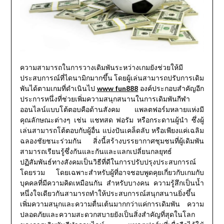
ความสามารถในการวางเดิมพันระหว่างเกมยังช่วยให้มี
ประสบการณ์ที่ไดนามิกมากขึ้น โดยผู้เล่นสามารถปรับการเดิม
พันได้ตามเกมที่ดำเนินไป
www fun888
องค์ประกอบสำคัญอีก
ประการหนึ่งที่ช่วยเพิ่มความสนุกสนานในการเดิมพันกีฬา
ออนไลน์แบบโต้ตอบคือด้านสังคม แพลตฟอร์มหลายแห่งมี
คุณลักษณะต่างๆ เช่น แชทสด ฟอรัม หรือกระดานผู้นำ ซึ่งผู้
เล่นสามารถโต้ตอบกับผู้อื่น แบ่งปันเคล็ดลับ หรือเพียงแค่เฉลิม
ฉลองชัยชนะร่วมกัน สิ่งนี้สร้างบรรยากาศชุมชนที่ผู้เดิมพัน
สามารถเรียนรู้ซึ่งกันและกันและแลกเปลี่ยนกลยุทธ์
ปฏิสัมพันธ์ทางสังคมเป็นวิธีที่ดีในการปรับปรุงประสบการณ์
โดยรวม โดยเฉพาะสำหรับผู้ที่อาจชอบพูดคุยเกี่ยวกับเกมกับ
บุคคลที่มีความคิดเหมือนกัน สำหรับบางคน ความรู้สึกเป็นน้ำ
หนึ่งใจเดียวกันสามารถทำให้ประสบการณ์สนุกสนานยิ่งขึ้น
เพิ่มความสนุกและความตื่นเต้นมากกว่าแค่การเดิมพัน ความ
ปลอดภัยและความสะดวกสบายยังเป็นสิ่งสำคัญที่สุดในโลก