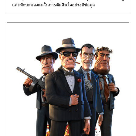
และทักษะของตนในการตัดสินใจอย่างมีข้อมูล