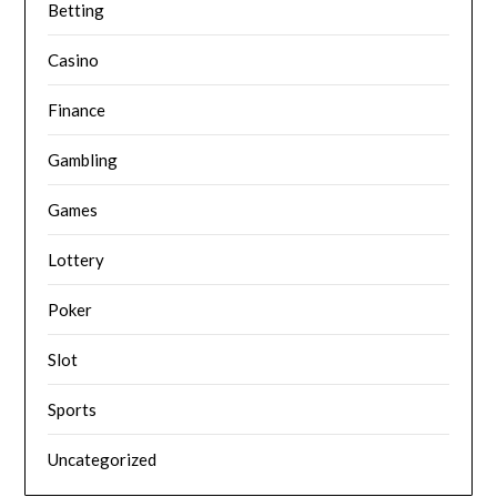
Betting
Casino
Finance
Gambling
Games
Lottery
Poker
Slot
Sports
Uncategorized