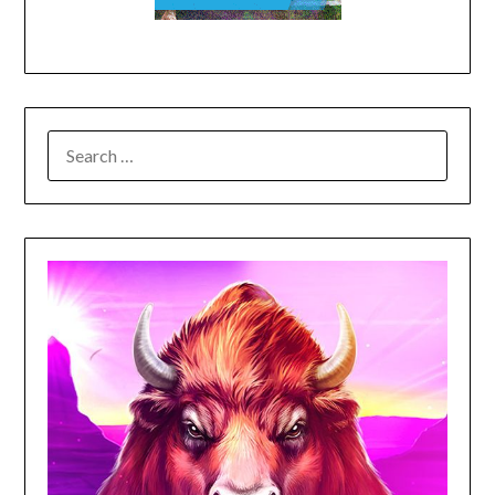
SEARCH
FOR: