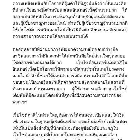
ความเพลิดเพลินกับโอกาสที่คุ้มค่าได้พิสูจน์แล้วว่าเป็นแนวคิด
ที่น่าสนใจอย่างยิ่งสำหรับนักเล่นอินเทอร์เน็ตจำนวนมาก ได้
กลายเป็นวิธีหลักในการเล่นสนุกทั้งสำหรับผู้เล่นมือสมัครเล่น
และผู้เชี่ยวชาญทางออนไลน์ สำหรับผู้เชี่ยวชาญจำนวนมากที่
ใช้เว็บไซต์การพนันออนไลน์เป็นวิธีที่จะเปลี่ยนงานอดิเรกและ
ความสามารถของตนให้กลายเป็นรายได้
ตลอดหลายปีที่ผ่านมาการพัฒนาความรับผิดชอบอย่างมือ
อาชีพและการไม่มีเวลาทำให้นักพนันมือใหม่ส่วนใหญ่ทดสอบ
โชคลาภของตนเองได้ยาก เว็บไซต์อินเทอร์เน็ตคาสิโน
อินเทอร์เน็ตเปิดโอกาสให้พวกเขามีส่วนร่วมในเกมโปรดทาง
ออนไลน์ สิ่งนี้ช่วยให้ผู้คนสามารถมีส่วนร่วมในวิดีโอเกมที่ชื่น
ชอบเช่นโป๊กเกอร์และรูเล็ตจากความสะดวกสบายในสถานที่
ทำงานและบ้านของพวกเขา ผู้ใช้สามารถเลือกจากเว็บไซต์
เดิมพันที่มีคะแนนโดดเด่นที่สุดเพื่อฝึกฝนความสามารถของ
พวกเขา
เว็บไซต์คาสิโนส่วนใหญ่ต้องการให้คนลงทะเบียนและใส่เงิน
เพื่อเริ่มเล่น ในฐานะผู้เริ่มต้นหรืออาจจะเป็นผู้เข้าร่วมมือสมัคร
เล่นมันเป็นสิ่งสำคัญที่นักพนันจะต้องดูข้อบังคับและกฎใน
เว็บไซต์และแง่มุมที่เป็นบวกโดยเฉพาะก่อนที่คุณจะเลือก