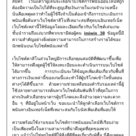
สมัคร เว้นแต่ว่าผู้เล่นจะเลือกเว็บไซต์การพนันออนไลน์ที่ถูก
ต้องมีความเป็นไปได้ที่จะสูญเสียเงินภายในเกมจำนวนหนึ่ง
นั่นคือเหตุผลว่าทำไมผู้ใช้จึงจำเป็นต้องเข้าถึงการประเมินการ
พนันเพื่อค้นหาเว็บไซต์คาสิโนที่เหมาะสมที่สุดบนอินเทอร์เน็ต
เว็บไซต์เหล่านี้ให้ข้อมูลโดยละเอียดเกี่ยวกับเว็บไซต์เล่นเกม
ชั้นนำรวมถึงแง่บวกที่พวกเขามีต่อผู้คน
imiwin 38
ข้อมูลนี้มี
ความสำคัญอย่างยิ่งต่อความสามารถในการสร้างรายได้ของ
นักพนันบนเว็บไซต์พนันเหล่านี้
เว็บไซต์คาสิโนส่วนใหญ่มีการเลือกคุณสมบัติที่พัฒนาขึ้นเพื่อ
ให้สามารถดึงดูดผู้ใช้ให้ลงทะเบียนและดำเนินการบนเว็บไซต์
ได้มากขึ้น การประเมินจะให้ข้อมูลเพิ่มเติมเกี่ยวกับพื้นที่
ทางการเงินเหล่านี้ของเกมนี้และทำให้ผู้บริโภคเข้าใจขั้นตอน
ต่างๆได้ดีขึ้นมาก ด้วยความช่วยเหลือของคำรับรองเหล่านี้ผู้
ใช้ปลายทางสามารถค้นหาเว็บไซต์เดิมพันที่เร็วที่สุดในการ
ฝากเงินตัวเลือกธนาคารผู้บริโภคและสิ่งอำนวยความสะดวก
อื่น ๆ ที่มีอยู่ในหน้าเว็บ ขอแนะนำให้ลูกค้าเลือกเว็บไซต์การ
พนันทางอินเทอร์เน็ตที่เหมาะสมกับโบนัสเพิ่มเติมที่มอบให้
ความพร้อมใช้งานของเว็บไซต์การพนันออนไลน์ที่เรียบง่าย
เป็นเพียงหนึ่งในความสามารถที่น่าดึงดูดที่สุดของพวก
เขา แม้ว่าไม่ใช่ทุกไซต์ที่ให้สิ่งที่ดีที่สุดเกี่ยวกับผู้ซื้อ นี่คือเหตุผล