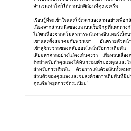
จำนวนเท่าใดก็ได้ตามปกติก่อนที่คุณจะเริ่ม
เรียนรู้ที่จะเข้าใจและใช้เวลาสองสามอย่างเพื
เนื่องจากส่วนหนึ่งของเกมบนเว็บมีกฎที่แตกต่
ไม่ตกเนื่องจากสโมสรการพนันทางอินเทอร์เน็ตบา
เขาและตั้งสมาคมกับพวกเขา อันตรายหัวหน้าเป็
เข้าสู่จักรวาลของคลับออนไลน์หรือการเดิมพัน
เสียมหาศาลอย่างไม่คงเส้นคงวา เพื่อหลบเลี่ยงค
ตัดสำหรับตัวคุณเองให้ทันกรอบต่ำของคุณและไ
สำหรับการเดิมพัน ด้วยการเล่นด้วยเงินทั้งหมดที
ส่วนตัวของคุณเองและจบลงด้วยการเดิมพันที่มีปร
คุณคือ ‘หยุดการจัดระเบียบ’