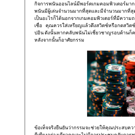
กิจการพนันออนไลน์มีพอร์ตเกมคอมพิวเตอร์มาก
พนันมีผู้เล่นจำนวนมากที่สุดและมีจำนวนมากที
เป็นอะไรก็ได้นอกจากเกมคอมพิวเตอร์ที่มีความถน
เชื่อ คุณควรใส่เหรียญแล้วดึงสวิตช์หรือกดสวิต
ปอิน ดังนั้นหากคลับพนันไม่เชี่ยวชาญรอบด้านก
หลังจากนั้นก็อาศัยกรรม
ข้อเท็จจริงยืนยันว่ากรรมจะช่วยให้คุณประสบค
ดีเพียงอย่างเดียวคุณจะไม่มีการประชุมคลับกา