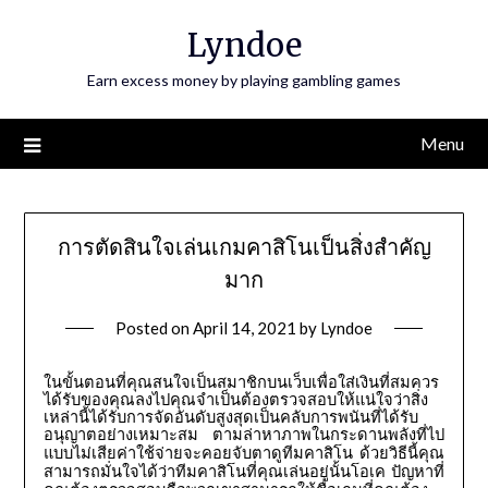
Skip
Lyndoe
to
content
Earn excess money by playing gambling games
Menu
การตัดสินใจเล่นเกมคาสิโนเป็นสิ่งสำคัญ
มาก
Posted on
April 14, 2021
by
Lyndoe
ในขั้นตอนที่คุณสนใจเป็นสมาชิกบนเว็บเพื่อใส่เงินที่สมควร
ได้รับของคุณลงไปคุณจำเป็นต้องตรวจสอบให้แน่ใจว่าสิ่ง
เหล่านี้ได้รับการจัดอันดับสูงสุดเป็นคลับการพนันที่ได้รับ
อนุญาตอย่างเหมาะสม
ตามล่าหาภาพในกระดานพลังที่ไป
แบบไม่เสียค่าใช้จ่ายจะคอยจับตาดูทีมคาสิโน
ด้วยวิธีนี้คุณ
สามารถมั่นใจได้ว่าทีมคาสิโนที่คุณเล่นอยู่นั้นโอเค
ปัญหาที่