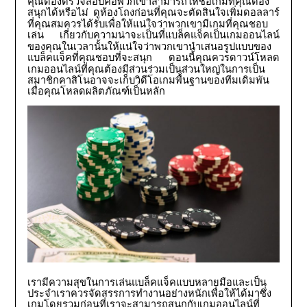
คุณต้องตรวจสอบคือพวกเขาสามารถให้ชื่อเกมที่คุณต้อง
สนุกได้หรือไม่
ดูห้องโถงก่อนที่คุณจะตัดสินใจเพิ่มดอลลาร์
ที่คุณสมควรได้รับเพื่อให้แน่ใจว่าพวกเขามีเกมที่คุณชอบ
เล่น
เกี่ยวกับความน่าจะเป็นที่แบล็คแจ็คเป็นเกมออนไลน์
ของคุณในเวลานั้นให้แน่ใจว่าพวกเขานำเสนอรูปแบบของ
แบล็คแจ็คที่คุณชอบที่จะสนุก
ตอนนี้คุณควรดาวน์โหลด
เกมออนไลน์ที่คุณต้องมีส่วนร่วมเป็นส่วนใหญ่ในการเป็น
สมาชิกคาสิโนอาจจะเก็บวิดีโอเกมพื้นฐานของทีมเดิมพัน
เมื่อคุณโหลดผลิตภัณฑ์เป็นหลัก
เรามีความสุขในการเล่นแบล็คแจ็คแบบหลายมือและเป็น
ประจำเราควรจัดสรรการทำงานอย่างหนักเพื่อให้ได้มาซึ่ง
เกมโดยรวมก่อนที่เราจะสามารถสนุกกับเกมออนไลน์ที่