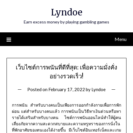
Skip
Lyndoe
to
content
Earn excess money by playing gambling games
Menu
เว็บไซต์การพนันที่ดีที่สุด: เพื่อความมั่งคั่ง
อย่างรวดเร็ว!
Posted on
February 17, 2022
by
Lyndoe
การพนัน สำหรับบางคนเป็นเพียงการออกกำลังกายเพื่อการพัก
ผ่อน แต่สำหรับบางคนแล้ว การพนันเป็นวิธีหาเงินด่วนหรือหา
รายได้เสริมสำหรับบางคน ไซต์การพนันออนไลน์ทำให้ผู้คน
เสี่ยงภัยจากความสะดวกสบายและความหรูหราของการนั่งใน
ที่พักอาศัยของตนเองได้ง่ายขึ้น มีเว็บไซต์อินเทอร์เน็ตและเกม