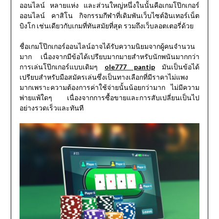
ออนไลน์ หลายแห่ง และส่วนใหญ่หนึ่งในนั้นคือเกมโป๊กเกอร์
ออนไลน์ คาสิโน กิจกรรมกีฬาที่เดิมพันเว็บไซต์อินเทอร์เน็ต
บิงโก เช่นเดียวกับเกมที่ทันสมัยที่สุด รวมถึงเว็บลอตเตอรี่ด้วย
ชื่อเกมโป๊กเกอร์ออนไลน์อาจได้รับความนิยมจากผู้คนจำนวน
มาก เนื่องจากมีข้อได้เปรียบมากมายสำหรับนักพนันมากกว่า
การเล่นโป๊กเกอร์แบบเดิมๆ
ole777 pantip
มันเป็นข้อได้
เปรียบสำหรับมือสมัครเล่นซึ่งเป็นทางเลือกที่มีราคาไม่แพง
มากเพราะความต้องการค่าใช้จ่ายนั้นน้อยกว่ามาก ไม่มีความ
พ่ายแพ้ใดๆ เนื่องจากการซื้อขายและการสับเปลี่ยนเป็นไป
อย่างรวดเร็วและทันที