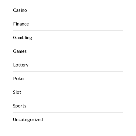
Casino
Finance
Gambling
Games
Lottery
Poker
Slot
Sports
Uncategorized