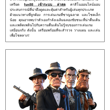
เครียด
fun88 เข้าระบบ ล่าสุด
คาสิโนออนไลน์มอบ
ประสบการณ์ที่น่าดึงดูดและคุ้มค่าสำหรับผู้เล่นทุกประเภท
ด้วยแนวทางที่ถูกต้อง การเล่นเกมที่ชาญฉลาด และโชคเล็ก
น้อย คุณอาจพบว่าตัวเองกำลังเฉลิมฉลองชัยชนะที่น่าตื่นเต้น
และเพลิดเพลินไปกับความตื่นเต้นไม่รู้จบของการเล่นเกม
เสมือนจริง ดังนั้น เตรียมพร้อมที่จะสำรวจ วางแผน และเล่น
เพื่อโชคลาภ!