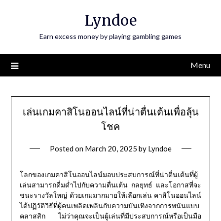
Skip
Lyndoe
to
content
Earn excess money by playing gambling games
Menu
เล่นเกมคาสิโนออนไลน์ที่น่าตื่นเต้นเพื่อลุ้น
โชค
Posted on
March 20, 2025
by
Lyndoe
โลกของเกมคาสิโนออนไลน์มอบประสบการณ์ที่น่าตื่นเต้นที่ผู้
เล่นสามารถดื่มด่ำไปกับความตื่นเต้น กลยุทธ์ และโอกาสที่จะ
ชนะรางวัลใหญ่ ด้วยเกมมากมายให้เลือกเล่น คาสิโนออนไลน์
ได้ปฏิวัติวิธีที่ผู้คนเพลิดเพลินกับความบันเทิงจากการพนันแบบ
คลาสสิก ไม่ว่าคุณจะเป็นผู้เล่นที่มีประสบการณ์หรือเป็นมือ