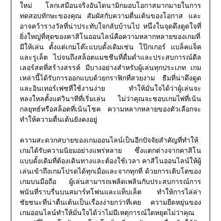
ใหม่ โลกเสมือนจริงอันไดนามิกมอบโอกาสมากมายในการ
ทดสอบทักษะของคุณ สัมผัสกับความตื่นเต้นของโอกาส และ
อาจคว้ารางวัลที่น่าประทับใจกลับบ้านไป หนึ่งในจุดดึงดูดใจที่
ยิ่งใหญ่ที่สุดของคาสิโนออนไลน์คือความหลากหลายของเกมที่
มีให้เล่น ตั้งแต่เกมโต๊ะแบบดั้งเดิมเช่น โป๊กเกอร์ แบล็คแจ็ค
และรูเล็ต ไปจนถึงสล็อตแมชชีนที่ดื่มด่ำและประสบการณ์ดีล
เลอร์สดที่สร้างสรรค์ มีบางอย่างสำหรับผู้เล่นทุกประเภท เกม
เหล่านี้ได้รับการออกแบบด้วยกราฟิกที่สวยงาม ธีมที่น่าดึงดูด
และอินเทอร์เฟซที่ใช้งานง่าย ทำให้มั่นใจได้ว่าผู้เล่นจะ
หลงใหลตั้งแต่วินาทีที่เริ่มเล่น ไม่ว่าคุณจะชอบเกมไพ่ที่เน้น
กลยุทธ์หรือสล็อตที่เน้นโชค ความหลากหลายของตัวเลือกจะ
ทำให้ความตื่นเต้นยังคงอยู่
ความสะดวกสบายของเกมออนไลน์เป็นอีกปัจจัยสำคัญที่ทำให้
เกมได้รับความนิยมอย่างแพร่หลาย ซึ่งแตกต่างจากคาสิโน
แบบดั้งเดิมที่ต้องเดินทางและต้องใช้เวลา คาสิโนออนไลน์ให้ผู้
เล่นเข้าถึงเกมโปรดได้ทุกเมื่อและจากทุกที่ ด้วยการเติบโตของ
เกมบนมือถือ ผู้เล่นสามารถเพลิดเพลินกับประสบการณ์การ
พนันที่ราบรื่นบนสมาร์ทโฟนและแท็บเล็ต ทำให้การไล่ล่า
ชัยชนะที่น่าตื่นเต้นเป็นเรื่องง่ายกว่าที่เคย ความยืดหยุ่นของ
เกมออนไลน์ทำให้มั่นใจได้ว่าไม่มีเหตุการณ์ใดหยุดไม่ว่าคุณ