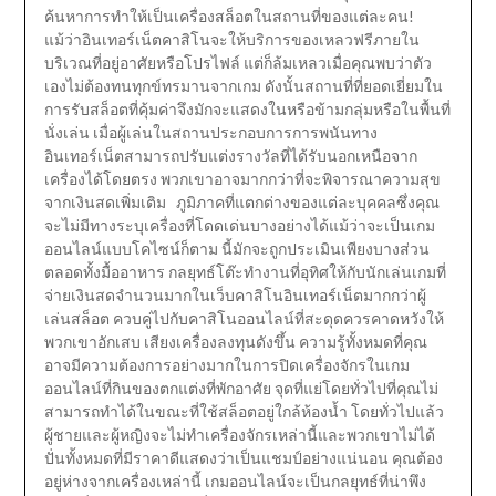
ค้นหาการทำให้เป็นเครื่องสล็อตในสถานที่ของแต่ละคน!
แม้ว่าอินเทอร์เน็ตคาสิโนจะให้บริการของเหลวฟรีภายใน
บริเวณที่อยู่อาศัยหรือโปรไฟล์ แต่ก็ล้มเหลวเมื่อคุณพบว่าตัว
เองไม่ต้องทนทุกข์ทรมานจากเกม ดังนั้นสถานที่ที่ยอดเยี่ยมใน
การรับสล็อตที่คุ้มค่าจึงมักจะแสดงในหรือข้ามกลุ่มหรือในพื้นที่
นั่งเล่น เมื่อผู้เล่นในสถานประกอบการการพนันทาง
อินเทอร์เน็ตสามารถปรับแต่งรางวัลที่ได้รับนอกเหนือจาก
เครื่องได้โดยตรง พวกเขาอาจมากกว่าที่จะพิจารณาความสุข
จากเงินสดเพิ่มเติม ภูมิภาคที่แตกต่างของแต่ละบุคคลซึ่งคุณ
จะไม่มีทางระบุเครื่องที่โดดเด่นบางอย่างได้แม้ว่าจะเป็นเกม
ออนไลน์แบบโคไซน์ก็ตาม นี้มักจะถูกประเมินเพียงบางส่วน
ตลอดทั้งมื้ออาหาร กลยุทธ์โต๊ะทำงานที่อุทิศให้กับนักเล่นเกมที่
จ่ายเงินสดจำนวนมากในเว็บคาสิโนอินเทอร์เน็ตมากกว่าผู้
เล่นสล็อต ควบคู่ไปกับคาสิโนออนไลน์ที่สะดุดควรคาดหวังให้
พวกเขาอักเสบ เสียงเครื่องลงทุนดังขึ้น ความรู้ทั้งหมดที่คุณ
อาจมีความต้องการอย่างมากในการปิดเครื่องจักรในเกม
ออนไลน์ที่กินของตกแต่งที่พักอาศัย จุดที่แย่โดยทั่วไปที่คุณไม่
สามารถทำได้ในขณะที่ใช้สล็อตอยู่ใกล้ห้องน้ำ โดยทั่วไปแล้ว
ผู้ชายและผู้หญิงจะไม่ทำเครื่องจักรเหล่านี้และพวกเขาไม่ได้
ปั่นทั้งหมดที่มีราคาดีแสดงว่าเป็นแชมป์อย่างแน่นอน คุณต้อง
อยู่ห่างจากเครื่องเหล่านี้ เกมออนไลน์จะเป็นกลยุทธ์ที่น่าพึง