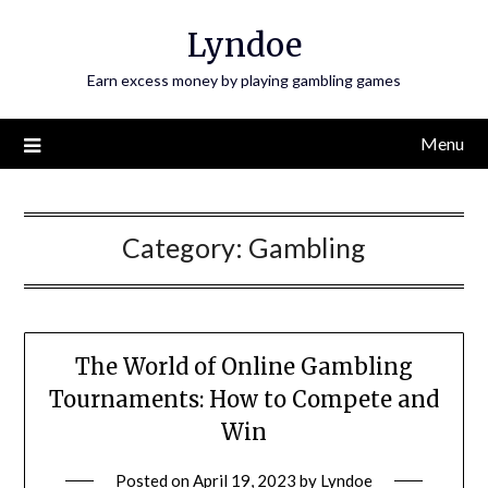
Skip
Lyndoe
to
content
Earn excess money by playing gambling games
Menu
Category:
Gambling
The World of Online Gambling
Tournaments: How to Compete and
Win
Posted on
April 19, 2023
by
Lyndoe