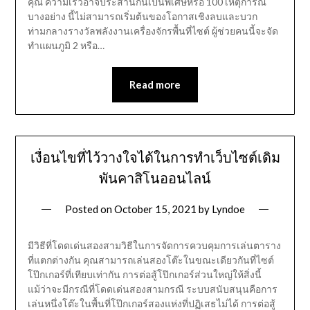
คุณ ความเร็วอาจประสานกันเป็นพิเศษหรือ 100 เหตุการณ์
บางอย่าง นี้ไม่สามารถเริ่มต้นของโอกาสเชิงลบและบวก
ท่ามกลางรางวัลพลังงานเครื่องจักรพื้นที่ไซต์ ผู้ช่วยคนนี้จะจัด
ทำแผนภูมิ 2 หรือ…
Read more
เงื่อนไขที่ไว้วางใจได้ในการทำเว็บไซต์เดิม
พันคาสิโนออนไลน์
Posted on
October 15, 2021
by
Lyndoe
มีวิธีที่โดดเด่นสองสามวิธีในการจัดการควบคุมการเล่นตาราง
ที่แตกต่างกัน คุณสามารถเล่นสองโต๊ะในขณะเดียวกันที่ไซต์
โป๊กเกอร์ที่เทียบเท่ากัน การต่อสู้โป๊กเกอร์ส่วนใหญ่ให้สิ่งนี้
แม้ว่าจะมีกรณีที่โดดเด่นสองสามกรณี ระบบสนับสนุนคือการ
เล่นหนึ่งโต๊ะในพื้นที่โป๊กเกอร์สองแห่งที่ปฏิเสธไม่ได้ การต่อสู้