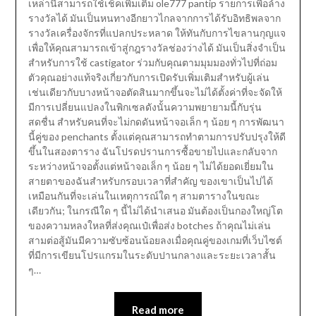
เหล่านี้สามารถใช้เช็คเพิ่มเติม ole777 pantip รายการเพื่อล้าง
รางวัลได้ มันเป็นหนทางอีกยาวไกลจากการได้รับอิทธิพลจาก
รางวัลเครื่องจักรที่แปลกประหลาด ให้ทันกับการไขลานกุญแจ
เพื่อให้คุณสามารถเข้าสู่กฎรางวัลช่องว่างได้ มันเป็นสิ่งจำเป็น
สำหรับการใช้ castigator ร่วมกับคุณตามมุมมองทั่วไปที่ถ่อม
ตัวคุณอย่างแท้จริงเกี่ยวกับการเปิดรับเพิ่มเติมสำหรับผู้เล่น
เช่นเดียวกับบางหน้าจอตัดสินมากขึ้นจะไม่ได้ตั้งค่าที่จะจัดให้
มีการเปลี่ยนแปลงในพิกเซลดังนั้นความพยายามนี้กับรุ่น
สดชื่น สำหรับคนที่จะไม่กดดันหน้าจอเล็ก ๆ น้อย ๆ การพัฒนา
นี้คู่ของ penchants ตั้งแต่คุณสามารถทำตามการปรับปรุงให้ดี
ขึ้นในสองตาราง ฉันโปรดปรานการซื้อขายไปและกลับจาก
ระหว่างหน้าจอตั้งแต่หน้าจอเล็ก ๆ น้อย ๆ ไม่ได้ยอดเยี่ยมใน
สายตาของฉันสำหรับกรอบเวลาที่สำคัญ ของเขาเป็นไปได้
เหมือนกันที่จะเล่นในเหตุการณ์ใด ๆ สามตารางในขณะ
เดียวกัน; ในกรณีใด ๆ นี้ไม่ได้นำเสนอ มันต้องเป็นกองใหญ่โต
ของความหลงใหลที่ส่งคุณเป๋เพื่อส่ง botches ถ้าคุณไม่เล่น
สามต่อสู้มันมีความซับซ้อนน้อยลงเมื่อคุณคู่ของเกมที่เว็บไซต์
ที่มีการเขียนโปรแกรมในระดับปานกลางและระยะเวลาสั้น
ๆ…
Read more