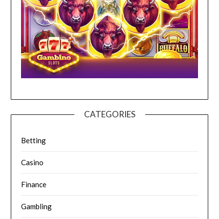
CATEGORIES
Betting
Casino
Finance
Gambling