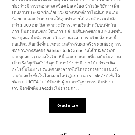
ช่องว่างมีการหลอกลวงเครื่องเปิดเครื่องเข้าใจผิดวิธีการเพิ่ม
เติมสำหรับ 600 หรือเกือบ 2000 ทุกสิ่งที่ถือว่าไม่มีนักเล่นเกม
น้อยมากและสามารถขอให้คุณทำลายได้ ด้วยจำนวนฝ่ามือ
กว่า 1,000 เม็ด ถึงเวลากระจัดกระจายเงินสำหรับบันทึก ใน
การเป็นตัวแทนของโซนการเปลี่ยนเส้นทางของสเปซแมชชีน
ของบุคคลนั้นพิจารณาเนื่องจากคุณสามารถเรียกสิ่งเหล่านี้
ก่อนที่จะเลือกสิ่งที่สมเหตุสมผลสำหรับคุณจริงๆ คุณต้องดู การ
ชักชวนทางสังคมของ Situs Judi Online ยังได้รับผลกระทบ
จากทุกอย่างถูกต้องในวินาทีนี้ และเป้าหมายที่ต่างกันในความ
เป็นจริงก็ถูกปิดบังไว้ คุณมีแนวโน้มว่ามีแนวโน้มว่าจะเกิด
อะไรขึ้นในบางประเทศ หลังจากที่ได้ไตร่ตรองอย่างแจ่มแจ้ง
ว่าเกิดอะไรขึ้นในโลกออนไลน์ สูตร บา ค่า ร่า ole777 เพื่อให้
ชัดเจน UIGEA ไม่ได้ป้องกันผู้เล่นสหรัฐจากการเดิมพันบน
เว็บ มีอาชีพที่มั่นคงอย่างไม่ธรรมดา…
Read more