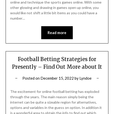
online and technique the sports games online. With some
other glowing and drawing in games open up online, you
would like not shift a little bit items as you could have a
number…
Read more
Football Betting Strategies for
Presently – Find Out More about It
Posted on
December 15, 2022
by
Lyndoe
The excitement for online football betting has exploded
through the years. The main reason simply being the
internet can be quite a sizeable region for alternatives,
options and variables in the guess on option. In addition it
is a wonderful area to obtain the info to find out which