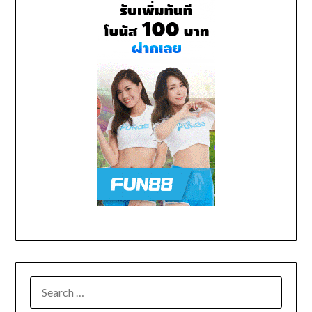
SEARCH
FOR: