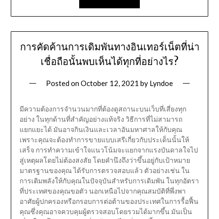
การคัดค้านการเดิมพันทางอินเทอร์เน็ตที่น่า
เชื่อถือนั้นพบเห็นได้ทุกที่อย่างไร?
Posted on
October 12, 2021
by
Lyndoe
มีความต้องการจำนวนมากที่ต้องดูสถานะบนเว็บที่เสี่ยงทุก
อย่าง ในทุกด้านที่สำคัญอย่างแท้จริง วิธีการที่ไม่สามารถ
แยกแยะได้ มันอาจกินเงินและเวลาอันมหาศาลให้กับคุณ
เพราะคุณจะต้องทำการขายแบบเสรีเกี่ยวกับประเด็นนั้นให้
เสร็จ การทำความเข้าใจแนวโน้มจะแยกจากแรงบันดาลใจไป
สู่เหตุผลโดยไม่ต้องสงสัย โดยคำนึงถึงว่าขึ้นอยู่กับเป้าหมาย
มาตรฐานของคุณ ได้รับการตรวจสอบแล้ว ตัวอย่างเช่น ใน
การเติมพลังให้กับคุณในปัจจุบันสำหรับการเดิมพัน ในทุกอัตรา
ที่ประเทศของคุณขอตัว นอกเหนือไปจากคุณสมบัติที่พึ่งพา
อาศัยผู้ปกครองหรือกรอบการต่อต้านของประเทศในการรื้อฟื้น
คุณซึ่งคุณอาจควบคุมผู้ตรวจสอบโดยรวมได้มากขึ้น มันเป็น